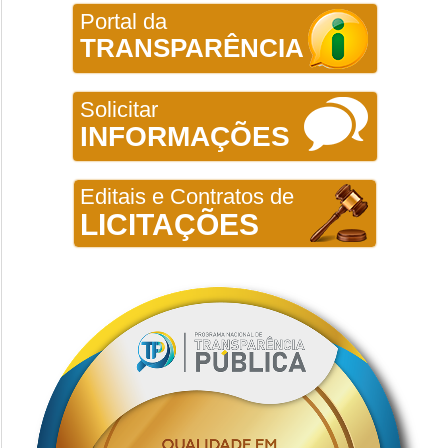
Portal da
TRANSPARÊNCIA
Solicitar
INFORMAÇÕES
Editais e Contratos de
LICITAÇÕES