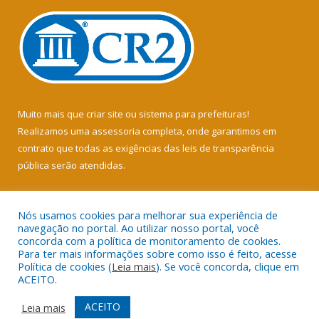
Muito mais que
criar site
ou
sistema para prefeituras
!
Realizamos uma
assessoria
completa, onde garantimos em
contrato que todas as exigências das
leis de transparência
pública
serão atendidas.
Conheça o
PNTP
e o
Radar da Transparência Pública
Nós usamos cookies para melhorar sua experiência de
navegação no portal. Ao utilizar nosso portal, você
concorda com a política de monitoramento de cookies.
Para ter mais informações sobre como isso é feito, acesse
Política de cookies (
Leia mais
). Se você concorda, clique em
Todos os direitos reservados a Câmara Municipal de Soure.
ACEITO.
Mapa do Site
Acessar Área Administrativa
ACEITO
Leia mais