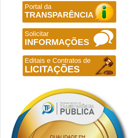
Portal da
TRANSPARÊNCIA
Solicitar
INFORMAÇÕES
Editais e Contratos de
LICITAÇÕES