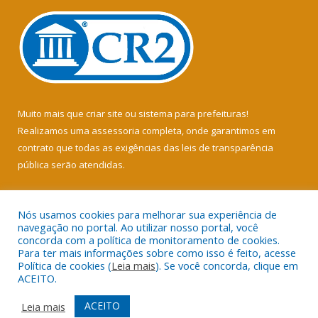
Muito mais que
criar site
ou
sistema para prefeituras
!
Realizamos uma
assessoria
completa, onde garantimos em
contrato que todas as exigências das
leis de transparência
pública
serão atendidas.
Conheça o
PNTP
e o
Radar da Transparência Pública
Nós usamos cookies para melhorar sua experiência de
navegação no portal. Ao utilizar nosso portal, você
concorda com a política de monitoramento de cookies.
Para ter mais informações sobre como isso é feito, acesse
Política de cookies (
Leia mais
). Se você concorda, clique em
Todos os direitos reservados a Câmara Municipal de Soure.
ACEITO.
Mapa do Site
Acessar Área Administrativa
ACEITO
Leia mais