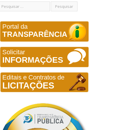
Portal da
TRANSPARÊNCIA
Solicitar
INFORMAÇÕES
Editais e Contratos de
LICITAÇÕES