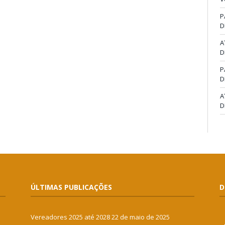
P
D
A
D
P
D
A
D
ÚLTIMAS PUBLICAÇÕES
D
Vereadores 2025 até 2028
22 de maio de 2025