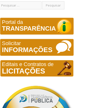
Portal da
TRANSPARÊNCIA
Solicitar
INFORMAÇÕES
Editais e Contratos de
LICITAÇÕES