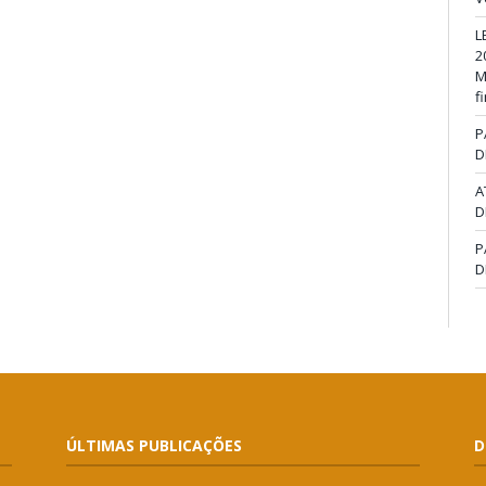
L
2
M
f
P
D
A
D
P
D
ÚLTIMAS PUBLICAÇÕES
D