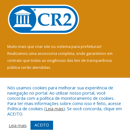
Muito mais que
criar site
ou
sistema para prefeituras
!
Realizamos uma
assessoria
completa, onde garantimos em
contrato que todas as exigências das
leis de transparência
pública
serão atendidas.
Conheça o
PNTP
e o
Radar da Transparência Pública
Nós usamos cookies para melhorar sua experiência de
navegação no portal. Ao utilizar nosso portal, você
concorda com a política de monitoramento de cookies.
Para ter mais informações sobre como isso é feito, acesse
Política de cookies (
Leia mais
). Se você concorda, clique em
Todos os direitos reservados a Câmara Municipal de Soure.
ACEITO.
Mapa do Site
Acessar Área Administrativa
ACEITO
Leia mais