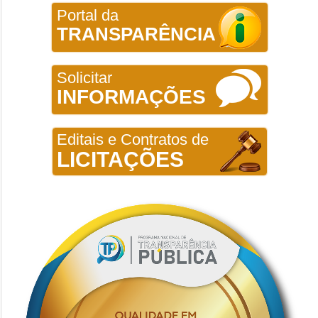
Portal da
TRANSPARÊNCIA
Solicitar
INFORMAÇÕES
Editais e Contratos de
LICITAÇÕES