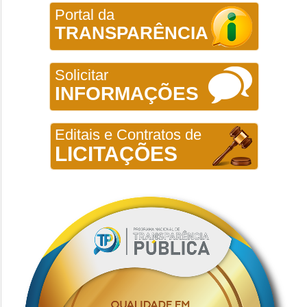
Portal da
TRANSPARÊNCIA
Solicitar
INFORMAÇÕES
Editais e Contratos de
LICITAÇÕES