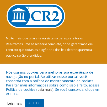
Muito mais que
criar site
ou
sistema para prefeituras
!
Realizamos uma
assessoria
completa, onde garantimos em
contrato que todas as exigências das
leis de transparência
pública
serão atendidas.
Conheça o
PNTP
e o
Radar da Transparência Pública
Nós usamos cookies para melhorar sua experiência de
navegação no portal. Ao utilizar nosso portal, você
concorda com a política de monitoramento de cookies.
Para ter mais informações sobre como isso é feito, acesse
Política de cookies (
Leia mais
). Se você concorda, clique em
Todos os direitos reservados a Câmara Municipal de Soure.
ACEITO.
Mapa do Site
Acessar Área Administrativa
ACEITO
Leia mais