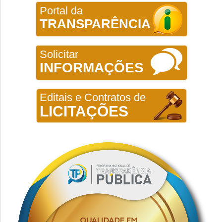
Portal da
TRANSPARÊNCIA
Solicitar
INFORMAÇÕES
Editais e Contratos de
LICITAÇÕES