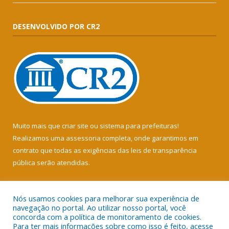
DESENVOLVIDO POR CR2
Muito mais que
criar site
ou
sistema para prefeituras
!
Realizamos uma
assessoria
completa, onde garantimos em
contrato que todas as exigências das
leis de transparência
pública
serão atendidas.
Conheça o
PNTP
e o
Radar da Transparência Pública
Nós usamos cookies para melhorar sua experiência de
navegação no portal. Ao utilizar nosso portal, você
concorda com a política de monitoramento de cookies.
Para ter mais informações sobre como isso é feito, acesse