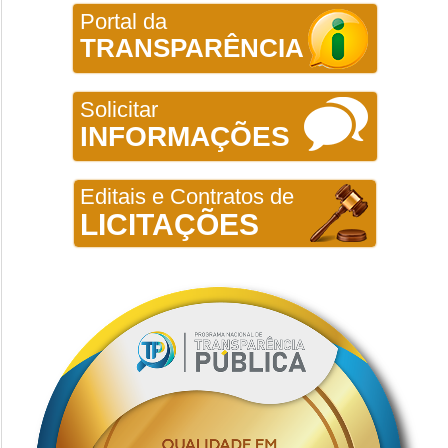
Portal da
TRANSPARÊNCIA
Solicitar
INFORMAÇÕES
Editais e Contratos de
LICITAÇÕES