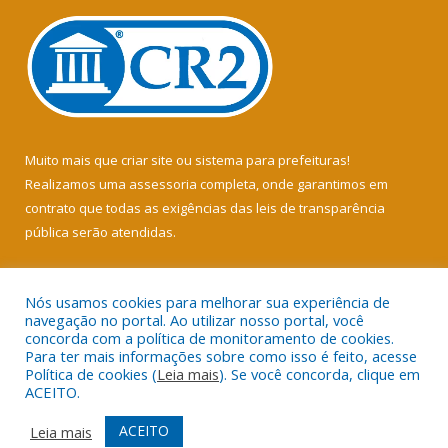
Muito mais que
criar site
ou
sistema para prefeituras
!
Realizamos uma
assessoria
completa, onde garantimos em
contrato que todas as exigências das
leis de transparência
pública
serão atendidas.
Conheça o
PNTP
e o
Radar da Transparência Pública
Nós usamos cookies para melhorar sua experiência de
navegação no portal. Ao utilizar nosso portal, você
concorda com a política de monitoramento de cookies.
Para ter mais informações sobre como isso é feito, acesse
Política de cookies (
Leia mais
). Se você concorda, clique em
Todos os direitos reservados a Câmara Municipal de Soure.
ACEITO.
Mapa do Site
Acessar Área Administrativa
ACEITO
Leia mais