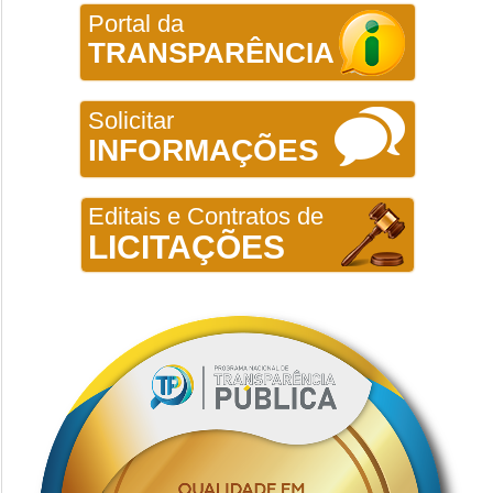
Portal da
TRANSPARÊNCIA
Solicitar
INFORMAÇÕES
Editais e Contratos de
LICITAÇÕES