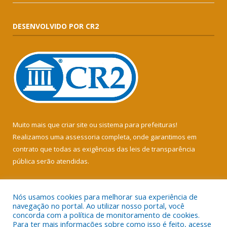
DESENVOLVIDO POR CR2
Muito mais que
criar site
ou
sistema para prefeituras
!
Realizamos uma
assessoria
completa, onde garantimos em
contrato que todas as exigências das
leis de transparência
pública
serão atendidas.
Conheça o
PNTP
e o
Radar da Transparência Pública
Nós usamos cookies para melhorar sua experiência de
navegação no portal. Ao utilizar nosso portal, você
concorda com a política de monitoramento de cookies.
Para ter mais informações sobre como isso é feito, acesse