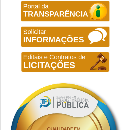
Portal da
TRANSPARÊNCIA
Solicitar
INFORMAÇÕES
Editais e Contratos de
LICITAÇÕES