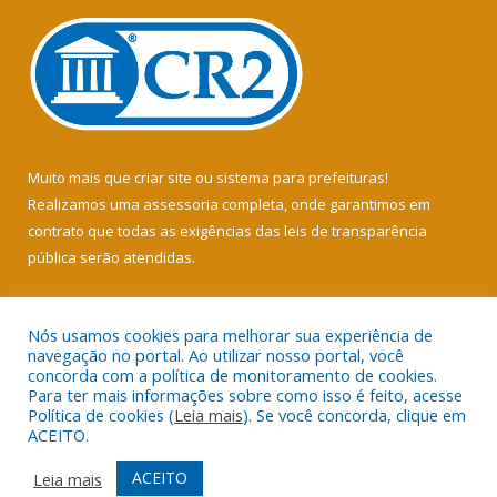
Muito mais que
criar site
ou
sistema para prefeituras
!
Realizamos uma
assessoria
completa, onde garantimos em
contrato que todas as exigências das
leis de transparência
pública
serão atendidas.
Conheça o
PNTP
e o
Radar da Transparência Pública
Nós usamos cookies para melhorar sua experiência de
navegação no portal. Ao utilizar nosso portal, você
concorda com a política de monitoramento de cookies.
Para ter mais informações sobre como isso é feito, acesse
Política de cookies (
Leia mais
). Se você concorda, clique em
Todos os direitos reservados a Câmara Municipal de Soure.
ACEITO.
Mapa do Site
Acessar Área Administrativa
ACEITO
Leia mais