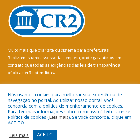
Muito mais que
criar site
ou
sistema para prefeituras
!
Realizamos uma
assessoria
completa, onde garantimos em
contrato que todas as exigências das
leis de transparência
pública
serão atendidas.
Conheça o
PNTP
e o
Radar da Transparência Pública
Nós usamos cookies para melhorar sua experiência de
navegação no portal. Ao utilizar nosso portal, você
concorda com a política de monitoramento de cookies.
Para ter mais informações sobre como isso é feito, acesse
Política de cookies (
Leia mais
). Se você concorda, clique em
Todos os direitos reservados a Câmara Municipal de Soure.
ACEITO.
Mapa do Site
Acessar Área Administrativa
ACEITO
Leia mais