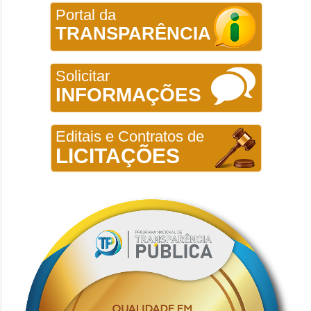
Portal da
TRANSPARÊNCIA
Solicitar
INFORMAÇÕES
Editais e Contratos de
LICITAÇÕES