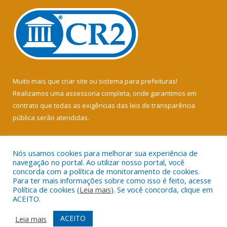
Muito mais que
criar site
ou
sistema para prefeituras
!
Realizamos uma
assessoria
completa, onde garantimos em
contrato que todas as exigências das
leis de transparência
pública
serão atendidas.
Conheça o
PNTP
e o
Radar da Transparência Pública
Nós usamos cookies para melhorar sua experiência de
navegação no portal. Ao utilizar nosso portal, você
concorda com a política de monitoramento de cookies.
Para ter mais informações sobre como isso é feito, acesse
Política de cookies (
Leia mais
). Se você concorda, clique em
Todos os direitos reservados a Câmara Municipal de Soure.
ACEITO.
Mapa do Site
Acessar Área Administrativa
ACEITO
Leia mais