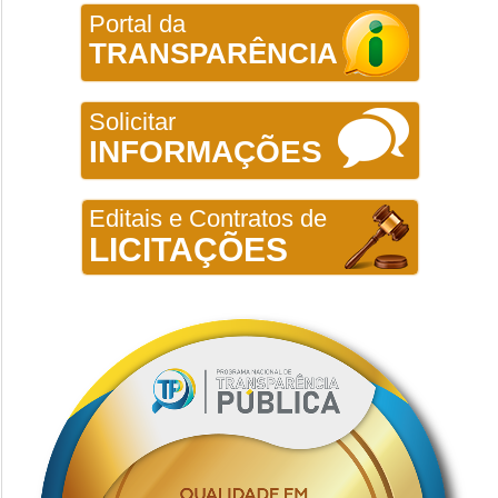
Portal da
TRANSPARÊNCIA
Solicitar
INFORMAÇÕES
Editais e Contratos de
LICITAÇÕES