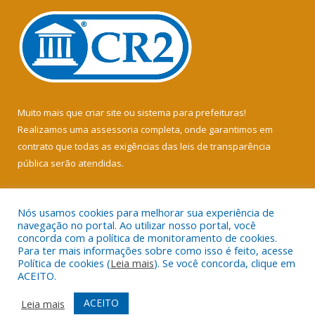
Muito mais que
criar site
ou
sistema para prefeituras
!
Realizamos uma
assessoria
completa, onde garantimos em
contrato que todas as exigências das
leis de transparência
pública
serão atendidas.
Conheça o
PNTP
e o
Radar da Transparência Pública
Nós usamos cookies para melhorar sua experiência de
navegação no portal. Ao utilizar nosso portal, você
concorda com a política de monitoramento de cookies.
Para ter mais informações sobre como isso é feito, acesse
Política de cookies (
Leia mais
). Se você concorda, clique em
Todos os direitos reservados a Câmara Municipal de Soure.
ACEITO.
Mapa do Site
Acessar Área Administrativa
ACEITO
Leia mais