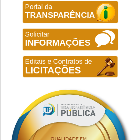
Portal da
TRANSPARÊNCIA
Solicitar
INFORMAÇÕES
Editais e Contratos de
LICITAÇÕES