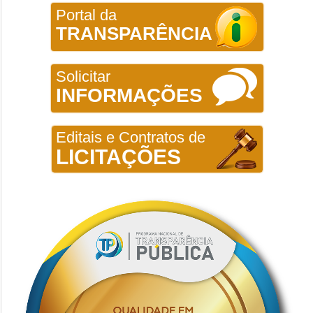
Portal da
TRANSPARÊNCIA
Solicitar
INFORMAÇÕES
Editais e Contratos de
LICITAÇÕES