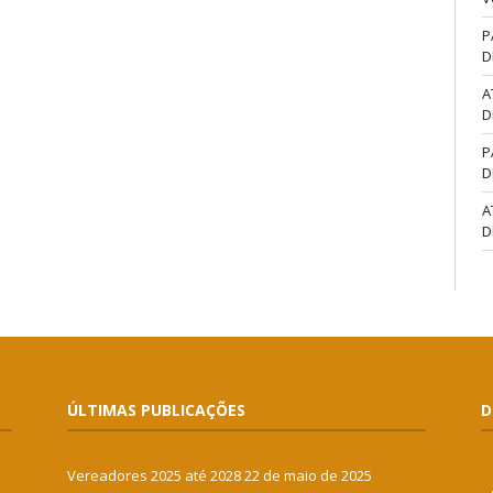
P
D
A
D
P
D
A
D
ÚLTIMAS PUBLICAÇÕES
D
Vereadores 2025 até 2028
22 de maio de 2025