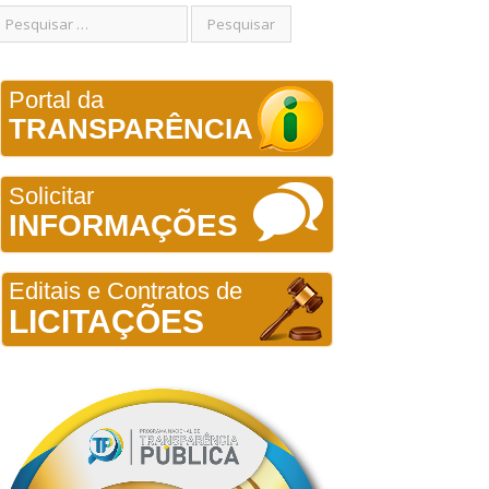
Portal da
TRANSPARÊNCIA
Solicitar
INFORMAÇÕES
Editais e Contratos de
LICITAÇÕES