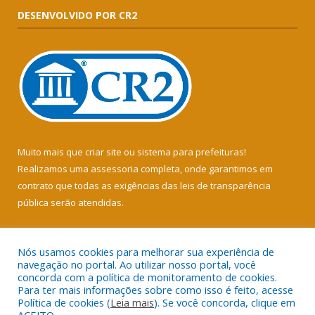
DESENVOLVIDO POR CR2
Muito mais que
criar site
ou
sistema para prefeituras
!
Realizamos uma
assessoria
completa, onde garantimos em
contrato que todas as exigências das
leis de transparência
pública
serão atendidas.
Conheça o
PNTP
e o
Radar da Transparência Pública
Nós usamos cookies para melhorar sua experiência de
navegação no portal. Ao utilizar nosso portal, você
concorda com a política de monitoramento de cookies.
Para ter mais informações sobre como isso é feito, acesse
Política de cookies (
Leia mais
). Se você concorda, clique em
Todos os direitos reservados a Câmara Municipal de Soure.