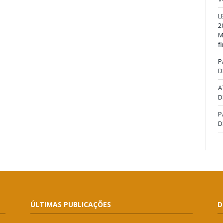
L
2
M
f
P
D
A
D
P
D
ÚLTIMAS PUBLICAÇÕES
D