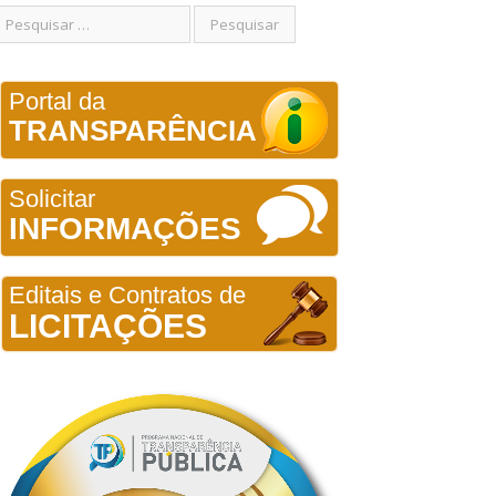
Portal da
TRANSPARÊNCIA
Solicitar
INFORMAÇÕES
Editais e Contratos de
LICITAÇÕES