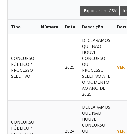
Exportar em CSV
Impri
Tipo
Número
Data
Descrição
Docume
DECLARAMOS
QUE NÃO
HOUVE
CONCURSO
CONCURSO
PÚBLICO /
OU
2025
VER
PROCESSO
PROCESSO
SELETIVO
SELETIVO ATÉ
O MOMENTO
AO ANO DE
2025
DECLARAMOS
QUE NÃO
HOUVE
CONCURSO
CONCURSO
PÚBLICO /
2024
OU
VER
PROCESSO