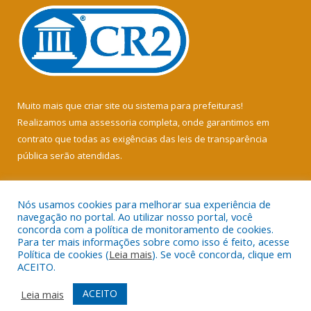
Muito mais que
criar site
ou
sistema para prefeituras
!
Realizamos uma
assessoria
completa, onde garantimos em
contrato que todas as exigências das
leis de transparência
pública
serão atendidas.
Conheça o
PNTP
e o
Radar da Transparência Pública
Nós usamos cookies para melhorar sua experiência de
navegação no portal. Ao utilizar nosso portal, você
concorda com a política de monitoramento de cookies.
Para ter mais informações sobre como isso é feito, acesse
Política de cookies (
Leia mais
). Se você concorda, clique em
Todos os direitos reservados a Câmara Municipal de Soure.
ACEITO.
Mapa do Site
Acessar Área Administrativa
ACEITO
Leia mais
Acessar Webmail