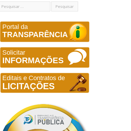
Portal da
TRANSPARÊNCIA
Solicitar
INFORMAÇÕES
Editais e Contratos de
LICITAÇÕES