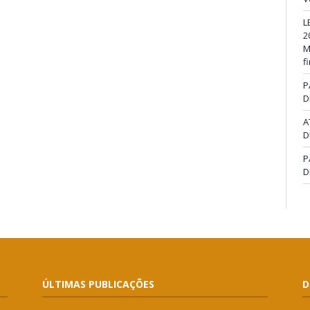
L
2
M
f
P
D
A
D
P
D
ÚLTIMAS PUBLICAÇÕES
D