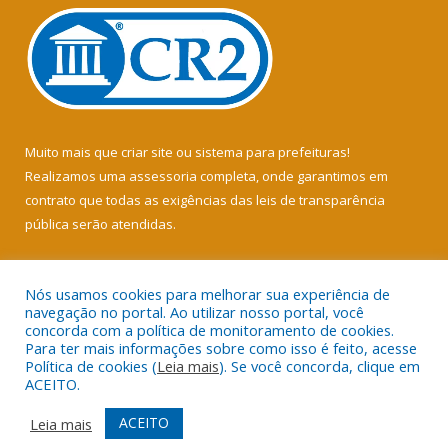
Muito mais que
criar site
ou
sistema para prefeituras
!
Realizamos uma
assessoria
completa, onde garantimos em
contrato que todas as exigências das
leis de transparência
pública
serão atendidas.
Conheça o
PNTP
e o
Radar da Transparência Pública
Nós usamos cookies para melhorar sua experiência de
navegação no portal. Ao utilizar nosso portal, você
concorda com a política de monitoramento de cookies.
Para ter mais informações sobre como isso é feito, acesse
Política de cookies (
Leia mais
). Se você concorda, clique em
Todos os direitos reservados a Câmara Municipal de Soure.
ACEITO.
Mapa do Site
Acessar Área Administrativa
ACEITO
Leia mais
Acessar Webmail