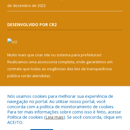
de dezembro de 2023
DESENVOLVIDO POR CR2
Muito mais que
criar site
ou
sistema para prefeituras
!
Realizamos uma
assessoria
completa, onde garantimos em
contrato que todas as exigências das
leis de transparência
pública
serão atendidas.
Conheça o
PNTP
e o
Radar da Transparência Pública
Nós usamos cookies para melhorar sua experiência de
navegação no portal. Ao utilizar nosso portal, você
concorda com a política de monitoramento de cookies.
Para ter mais informações sobre como isso é feito, acesse
Política de cookies (
Leia mais
). Se você concorda, clique em
Todos os direitos reservados a Câmara Municipal de Soure.
ACEITO.