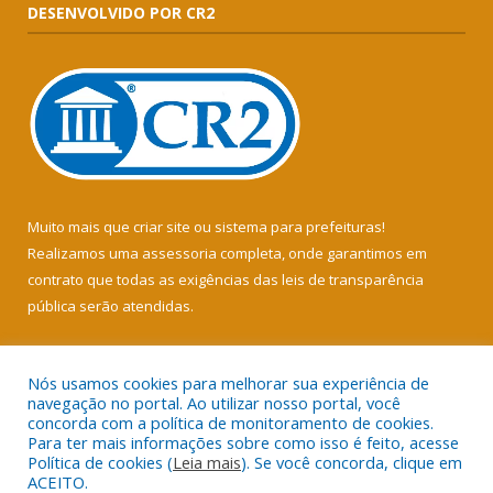
DESENVOLVIDO POR CR2
Muito mais que
criar site
ou
sistema para prefeituras
!
Realizamos uma
assessoria
completa, onde garantimos em
contrato que todas as exigências das
leis de transparência
pública
serão atendidas.
Conheça o
PNTP
e o
Radar da Transparência Pública
Nós usamos cookies para melhorar sua experiência de
navegação no portal. Ao utilizar nosso portal, você
concorda com a política de monitoramento de cookies.
Para ter mais informações sobre como isso é feito, acesse
Política de cookies (
Leia mais
). Se você concorda, clique em
Todos os direitos reservados a Câmara Municipal de Soure.
ACEITO.