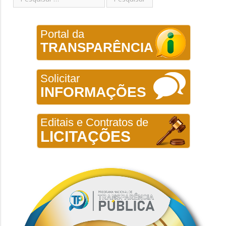
Portal da
TRANSPARÊNCIA
Solicitar
INFORMAÇÕES
Editais e Contratos de
LICITAÇÕES