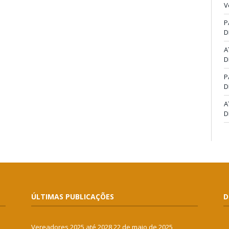
V
P
D
A
D
P
D
A
D
ÚLTIMAS PUBLICAÇÕES
D
Vereadores 2025 até 2028
22 de maio de 2025