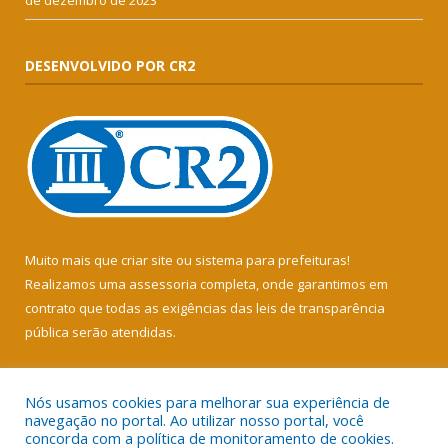
de dezembro de 2023
DESENVOLVIDO POR CR2
Muito mais que
criar site
ou
sistema para prefeituras
!
Realizamos uma
assessoria
completa, onde garantimos em
contrato que todas as exigências das
leis de transparência
pública
serão atendidas.
Conheça o
PNTP
e o
Radar da Transparência Pública
Nós usamos cookies para melhorar sua experiência de
navegação no portal. Ao utilizar nosso portal, você
concorda com a política de monitoramento de cookies.