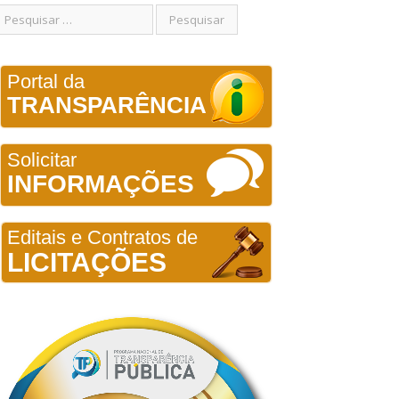
Portal da
TRANSPARÊNCIA
Solicitar
INFORMAÇÕES
Editais e Contratos de
LICITAÇÕES