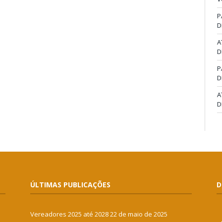
P
D
A
D
P
D
A
D
ÚLTIMAS PUBLICAÇÕES
D
Vereadores 2025 até 2028
22 de maio de 2025