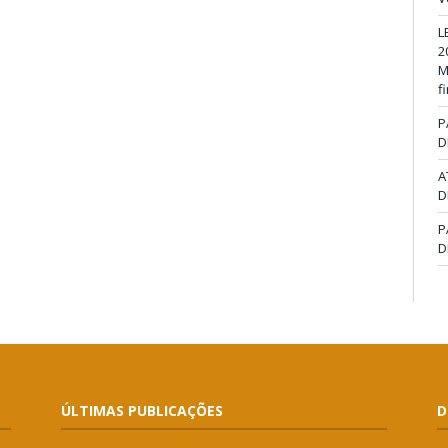
L
2
M
f
P
D
A
D
P
D
ÚLTIMAS PUBLICAÇÕES
D