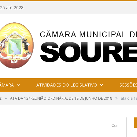
25 até 2028
CÂMARA
ATIVIDADES DO LEGISLATIVO
SESSÕE
»
»
s
ATA DA 13ª REUNIÃO ORDINÁRIA, DE 18 DE JUNHO DE 2018
ata dia 1
0