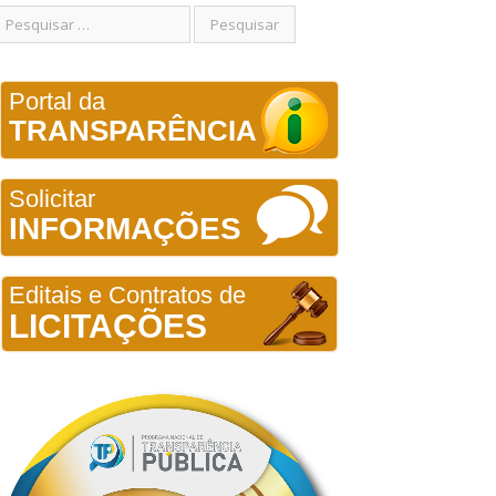
Portal da
TRANSPARÊNCIA
Solicitar
INFORMAÇÕES
Editais e Contratos de
LICITAÇÕES