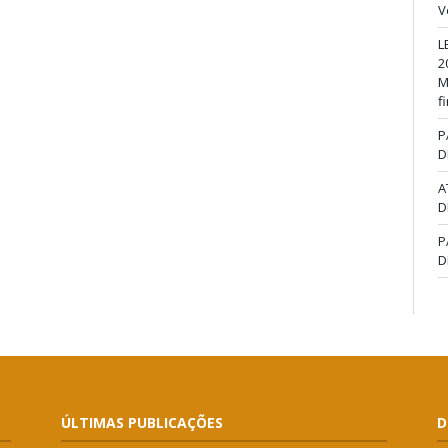
V
L
2
M
f
P
D
A
D
P
D
ÚLTIMAS PUBLICAÇÕES
D