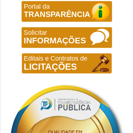
Portal da
TRANSPARÊNCIA
Solicitar
INFORMAÇÕES
Editais e Contratos de
LICITAÇÕES