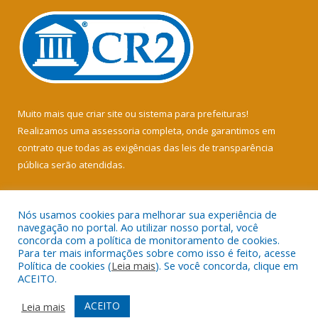
Muito mais que
criar site
ou
sistema para prefeituras
!
Realizamos uma
assessoria
completa, onde garantimos em
contrato que todas as exigências das
leis de transparência
pública
serão atendidas.
Conheça o
PNTP
e o
Radar da Transparência Pública
Nós usamos cookies para melhorar sua experiência de
navegação no portal. Ao utilizar nosso portal, você
concorda com a política de monitoramento de cookies.
Para ter mais informações sobre como isso é feito, acesse
Política de cookies (
Leia mais
). Se você concorda, clique em
Todos os direitos reservados a Câmara Municipal de Soure.
ACEITO.
Mapa do Site
Acessar Área Administrativa
ACEITO
Leia mais