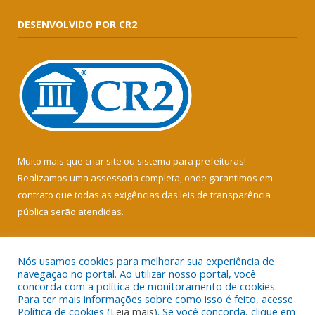
DESENVOLVIDO POR CR2
Muito mais que
criar site
ou
sistema para prefeituras
!
Realizamos uma
assessoria
completa, onde garantimos em
contrato que todas as exigências das
leis de transparência
pública
serão atendidas.
Conheça o
PNTP
e o
Radar da Transparência Pública
Nós usamos cookies para melhorar sua experiência de
navegação no portal. Ao utilizar nosso portal, você
concorda com a política de monitoramento de cookies.
Para ter mais informações sobre como isso é feito, acesse
Política de cookies (
Leia mais
). Se você concorda, clique em