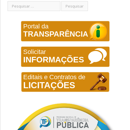
Portal da
TRANSPARÊNCIA
Solicitar
INFORMAÇÕES
Editais e Contratos de
LICITAÇÕES