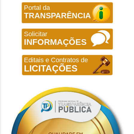
Portal da
TRANSPARÊNCIA
Solicitar
INFORMAÇÕES
Editais e Contratos de
LICITAÇÕES