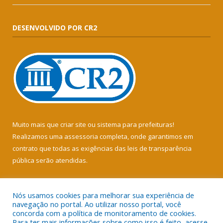
DESENVOLVIDO POR CR2
Muito mais que
criar site
ou
sistema para prefeituras
!
Realizamos uma
assessoria
completa, onde garantimos em
contrato que todas as exigências das
leis de transparência
pública
serão atendidas.
Conheça o
PNTP
e o
Radar da Transparência Pública
Nós usamos cookies para melhorar sua experiência de
navegação no portal. Ao utilizar nosso portal, você
concorda com a política de monitoramento de cookies.
Para ter mais informações sobre como isso é feito, acesse