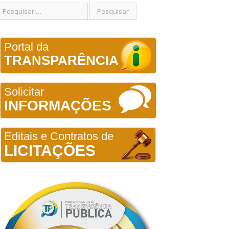
Portal da
TRANSPARÊNCIA
Solicitar
INFORMAÇÕES
Editais e Contratos de
LICITAÇÕES