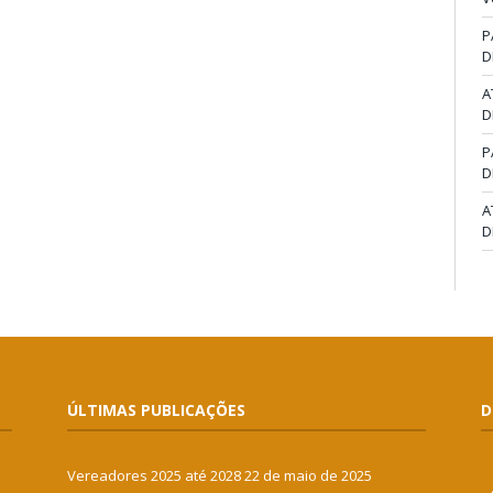
P
D
A
D
P
D
A
D
ÚLTIMAS PUBLICAÇÕES
D
Vereadores 2025 até 2028
22 de maio de 2025