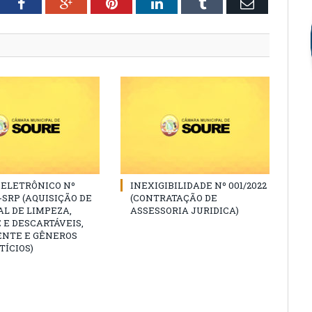
tter
Facebook
Google+
Pinterest
LinkedIn
Tumblr
Email
 ELETRÔNICO Nº
INEXIGIBILIDADE Nº 001/2022
2-SRP (AQUISIÇÃO DE
(CONTRATAÇÃO DE
L DE LIMPEZA,
ASSESSORIA JURIDICA)
 E DESCARTÁVEIS,
ENTE E GÊNEROS
ÍCIOS)