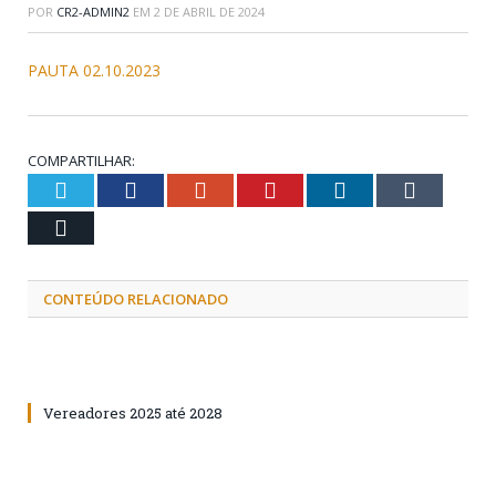
POR
CR2-ADMIN2
EM
2 DE ABRIL DE 2024
PAUTA 02.10.2023
COMPARTILHAR:
Twitter
Facebook
Google+
Pinterest
LinkedIn
Tumblr
Email
CONTEÚDO RELACIONADO
Vereadores 2025 até 2028