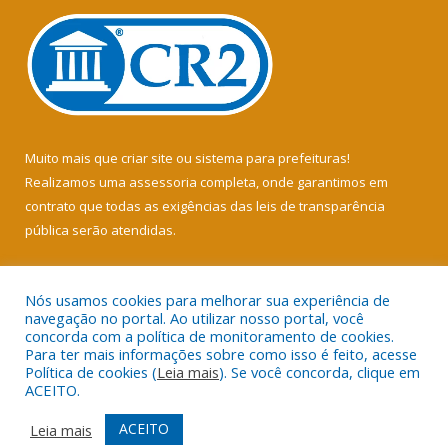
Muito mais que
criar site
ou
sistema para prefeituras
!
Realizamos uma
assessoria
completa, onde garantimos em
contrato que todas as exigências das
leis de transparência
pública
serão atendidas.
Conheça o
PNTP
e o
Radar da Transparência Pública
Nós usamos cookies para melhorar sua experiência de
navegação no portal. Ao utilizar nosso portal, você
concorda com a política de monitoramento de cookies.
Para ter mais informações sobre como isso é feito, acesse
Política de cookies (
Leia mais
). Se você concorda, clique em
Todos os direitos reservados a Câmara Municipal de Soure.
ACEITO.
Mapa do Site
Acessar Área Administrativa
ACEITO
Leia mais
Acessar Webmail