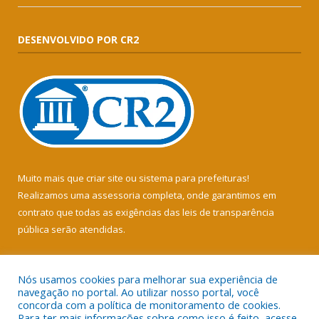
DESENVOLVIDO POR CR2
Muito mais que
criar site
ou
sistema para prefeituras
!
Realizamos uma
assessoria
completa, onde garantimos em
contrato que todas as exigências das
leis de transparência
pública
serão atendidas.
Conheça o
PNTP
e o
Radar da Transparência Pública
Nós usamos cookies para melhorar sua experiência de
navegação no portal. Ao utilizar nosso portal, você
concorda com a política de monitoramento de cookies.
Para ter mais informações sobre como isso é feito, acesse