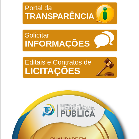
Portal da
TRANSPARÊNCIA
Solicitar
INFORMAÇÕES
Editais e Contratos de
LICITAÇÕES