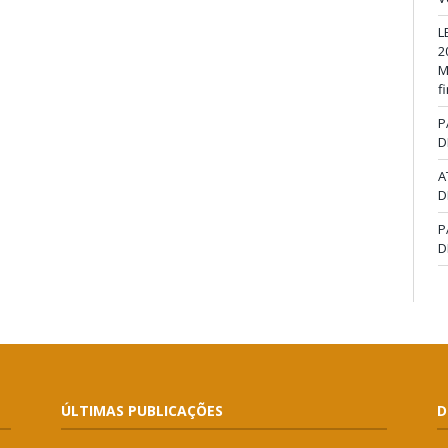
L
2
M
f
P
D
A
D
P
D
ÚLTIMAS PUBLICAÇÕES
D