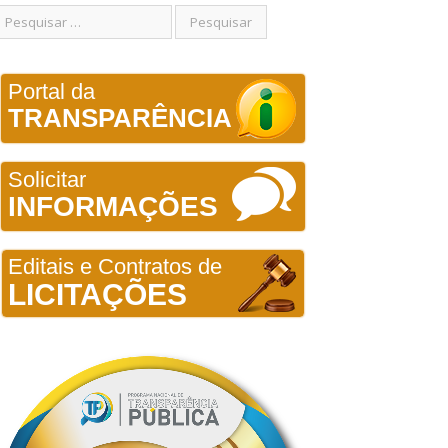
Portal da
TRANSPARÊNCIA
Solicitar
INFORMAÇÕES
Editais e Contratos de
LICITAÇÕES