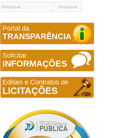
Portal da
TRANSPARÊNCIA
Solicitar
INFORMAÇÕES
Editais e Contratos de
LICITAÇÕES