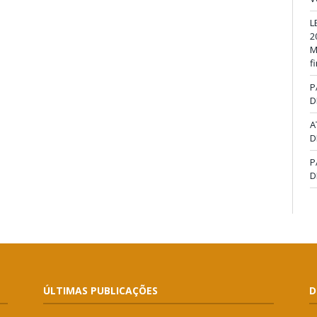
L
2
M
f
P
D
A
D
P
D
ÚLTIMAS PUBLICAÇÕES
D