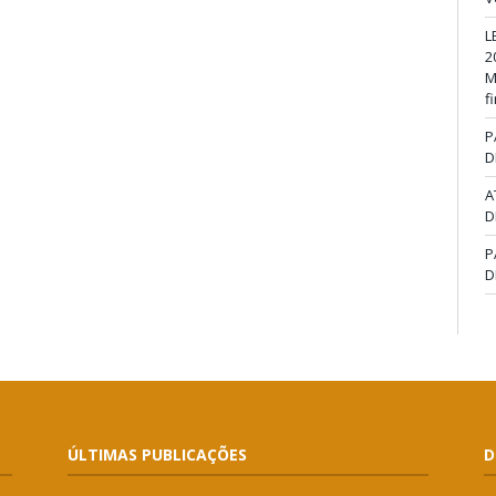
L
2
M
f
P
D
A
D
P
D
ÚLTIMAS PUBLICAÇÕES
D