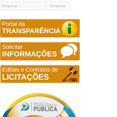
Portal da
TRANSPARÊNCIA
Solicitar
INFORMAÇÕES
Editais e Contratos de
LICITAÇÕES