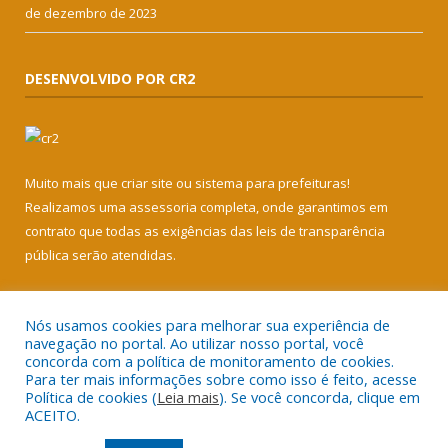
de dezembro de 2023
DESENVOLVIDO POR CR2
Muito mais que
criar site
ou
sistema para prefeituras
!
Realizamos uma
assessoria
completa, onde garantimos em
contrato que todas as exigências das
leis de transparência
pública
serão atendidas.
Conheça o
PNTP
e o
Radar da Transparência Pública
Nós usamos cookies para melhorar sua experiência de
navegação no portal. Ao utilizar nosso portal, você
concorda com a política de monitoramento de cookies.
Para ter mais informações sobre como isso é feito, acesse
Política de cookies (
Leia mais
). Se você concorda, clique em
Todos os direitos reservados a Câmara Municipal de Soure.
ACEITO.