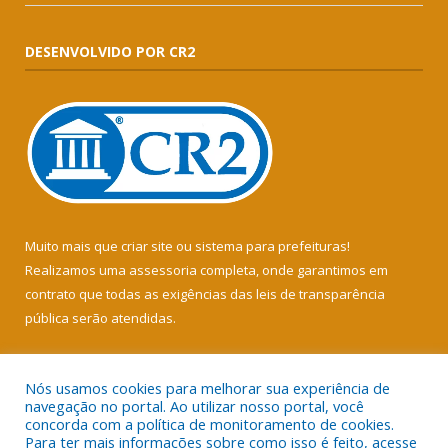
DESENVOLVIDO POR CR2
Muito mais que
criar site
ou
sistema para prefeituras
!
Realizamos uma
assessoria
completa, onde garantimos em
contrato que todas as exigências das
leis de transparência
pública
serão atendidas.
Conheça o
PNTP
e o
Radar da Transparência Pública
Nós usamos cookies para melhorar sua experiência de
navegação no portal. Ao utilizar nosso portal, você
concorda com a política de monitoramento de cookies.
Para ter mais informações sobre como isso é feito, acesse