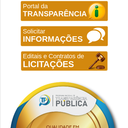
Portal da
TRANSPARÊNCIA
Solicitar
INFORMAÇÕES
Editais e Contratos de
LICITAÇÕES