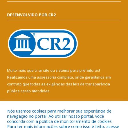
DESENVOLVIDO POR CR2
Muito mais que
criar site
ou
sistema para prefeituras
!
Realizamos uma
assessoria
completa, onde garantimos em
contrato que todas as exigências das
leis de transparência
pública
serão atendidas.
Conheça o
PNTP
e o
Radar da Transparência Pública
Nós usamos cookies para melhorar sua experiência de
navegação no portal. Ao utilizar nosso portal, você
concorda com a política de monitoramento de cookies.
Para ter mais informações sobre como isso é feito, acesse