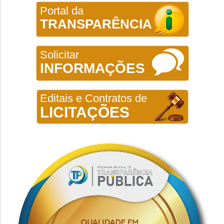
Portal da
TRANSPARÊNCIA
Solicitar
INFORMAÇÕES
Editais e Contratos de
LICITAÇÕES