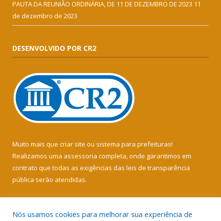
PAUTA DA REUNIÃO ORDINÁRIA, DE 11 DE DEZEMBRO DE 2023
11
de dezembro de 2023
DESENVOLVIDO POR CR2
Muito mais que
criar site
ou
sistema para prefeituras
!
Realizamos uma
assessoria
completa, onde garantimos em
contrato que todas as exigências das
leis de transparência
pública
serão atendidas.
Conheça o
PNTP
e o
Radar da Transparência Pública
Nós usamos cookies para melhorar sua experiência de