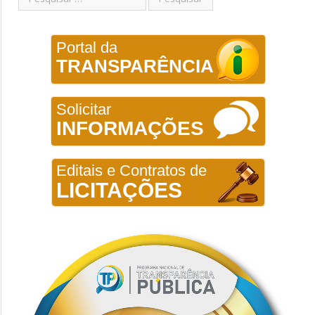
Portal da
TRANSPARÊNCIA
Solicitar
INFORMAÇÕES
Editais e Contratos de
LICITAÇÕES