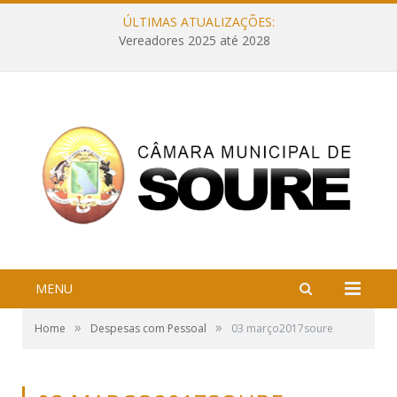
ÚLTIMAS ATUALIZAÇÕES:
Vereadores 2025 até 2028
MENU
»
»
Home
Despesas com Pessoal
03 março2017soure