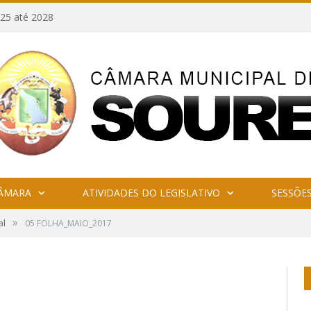
25 até 2028
CÂMARA
ATIVIDADES DO LEGISLATIVO
SESSÕE
»
al
05 FOLHA_MAIO_2017