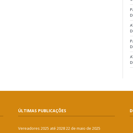
P
D
A
D
P
D
A
D
ÚLTIMAS PUBLICAÇÕES
D
Vereadores 2025 até 2028
22 de maio de 2025