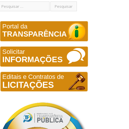
Portal da
TRANSPARÊNCIA
Solicitar
INFORMAÇÕES
Editais e Contratos de
LICITAÇÕES