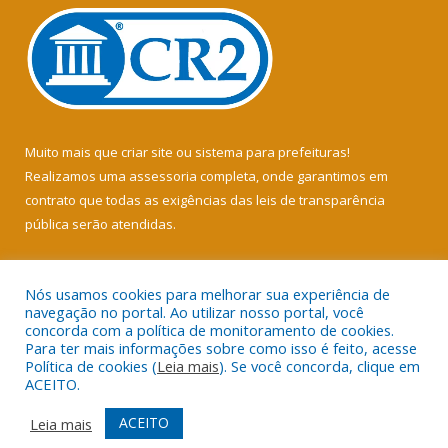
Muito mais que
criar site
ou
sistema para prefeituras
!
Realizamos uma
assessoria
completa, onde garantimos em
contrato que todas as exigências das
leis de transparência
pública
serão atendidas.
Conheça o
PNTP
e o
Radar da Transparência Pública
Nós usamos cookies para melhorar sua experiência de
navegação no portal. Ao utilizar nosso portal, você
concorda com a política de monitoramento de cookies.
Para ter mais informações sobre como isso é feito, acesse
Política de cookies (
Leia mais
). Se você concorda, clique em
Todos os direitos reservados a Câmara Municipal de Soure.
ACEITO.
Mapa do Site
Acessar Área Administrativa
ACEITO
Leia mais
Acessar Webmail