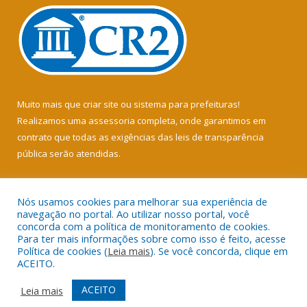
Muito mais que
criar site
ou
sistema para prefeituras
!
Realizamos uma
assessoria
completa, onde garantimos em
contrato que todas as exigências das
leis de transparência
pública
serão atendidas.
Conheça o
PNTP
e o
Radar da Transparência Pública
Nós usamos cookies para melhorar sua experiência de
navegação no portal. Ao utilizar nosso portal, você
concorda com a política de monitoramento de cookies.
Para ter mais informações sobre como isso é feito, acesse
Política de cookies (
Leia mais
). Se você concorda, clique em
Todos os direitos reservados a Câmara Municipal de Soure.
ACEITO.
Mapa do Site
Acessar Área Administrativa
ACEITO
Leia mais
Acessar Webmail