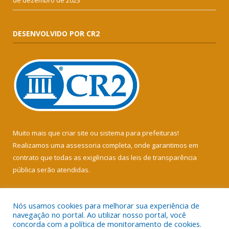
de dezembro de 2023
DESENVOLVIDO POR CR2
Muito mais que
criar site
ou
sistema para prefeituras
!
Realizamos uma
assessoria
completa, onde garantimos em
contrato que todas as exigências das
leis de transparência
pública
serão atendidas.
Conheça o
PNTP
e o
Radar da Transparência Pública
Nós usamos cookies para melhorar sua experiência de
navegação no portal. Ao utilizar nosso portal, você
concorda com a política de monitoramento de cookies.