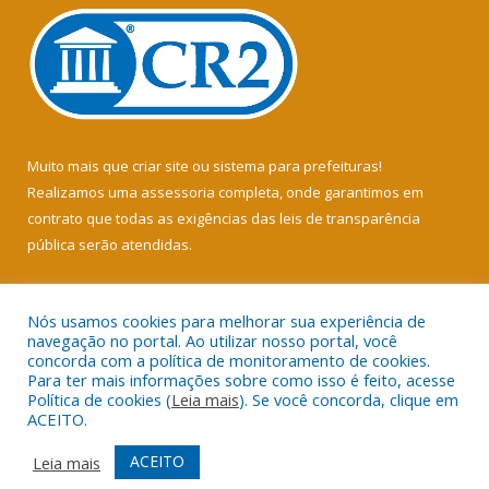
Muito mais que
criar site
ou
sistema para prefeituras
!
Realizamos uma
assessoria
completa, onde garantimos em
contrato que todas as exigências das
leis de transparência
pública
serão atendidas.
Conheça o
PNTP
e o
Radar da Transparência Pública
Nós usamos cookies para melhorar sua experiência de
navegação no portal. Ao utilizar nosso portal, você
concorda com a política de monitoramento de cookies.
Para ter mais informações sobre como isso é feito, acesse
Política de cookies (
Leia mais
). Se você concorda, clique em
Todos os direitos reservados a Câmara Municipal de Soure.
ACEITO.
Mapa do Site
Acessar Área Administrativa
ACEITO
Leia mais
Acessar Webmail