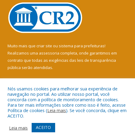
Muito mais que
criar site
ou
sistema para prefeituras
!
Realizamos uma
assessoria
completa, onde garantimos em
contrato que todas as exigências das
leis de transparência
pública
serão atendidas.
Conheça o
PNTP
e o
Radar da Transparência Pública
Nós usamos cookies para melhorar sua experiência de
navegação no portal. Ao utilizar nosso portal, você
concorda com a política de monitoramento de cookies.
Para ter mais informações sobre como isso é feito, acesse
Política de cookies (
Leia mais
). Se você concorda, clique em
Todos os direitos reservados a Câmara Municipal de Soure.
ACEITO.
Mapa do Site
Acessar Área Administrativa
ACEITO
Leia mais
Acessar Webmail