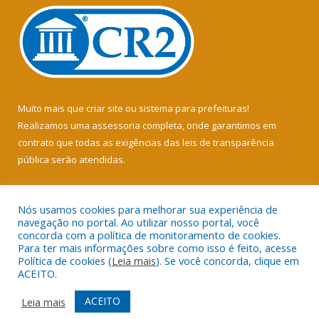
Muito mais que
criar site
ou
sistema para prefeituras
!
Realizamos uma
assessoria
completa, onde garantimos em
contrato que todas as exigências das
leis de transparência
pública
serão atendidas.
Conheça o
PNTP
e o
Radar da Transparência Pública
Nós usamos cookies para melhorar sua experiência de
navegação no portal. Ao utilizar nosso portal, você
concorda com a política de monitoramento de cookies.
Para ter mais informações sobre como isso é feito, acesse
Política de cookies (
Leia mais
). Se você concorda, clique em
Todos os direitos reservados a Câmara Municipal de Soure.
ACEITO.
Mapa do Site
Acessar Área Administrativa
ACEITO
Leia mais
Acessar Webmail