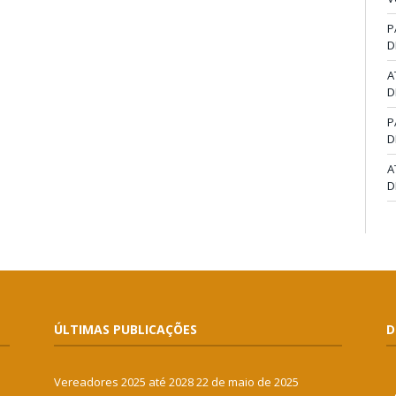
P
D
A
D
P
D
A
D
ÚLTIMAS PUBLICAÇÕES
D
Vereadores 2025 até 2028
22 de maio de 2025