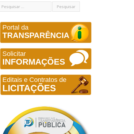
Portal da
TRANSPARÊNCIA
Solicitar
INFORMAÇÕES
Editais e Contratos de
LICITAÇÕES