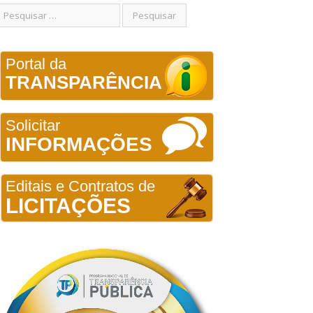
Portal da
TRANSPARÊNCIA
Solicitar
INFORMAÇÕES
Editais e Contratos de
LICITAÇÕES