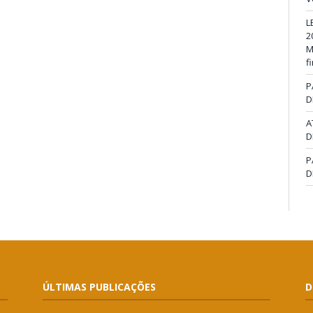
L
2
M
f
P
D
A
D
P
D
ÚLTIMAS PUBLICAÇÕES
D